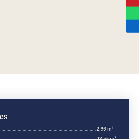
es
2,66 m²
23,55 m²