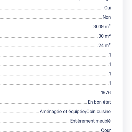
Oui
Non
30.19
m²
30
m²
24
m²
1
1
1
1
1976
En bon état
Aménagée et équipée/Coin cuisine
Entièrement meublé
Cour