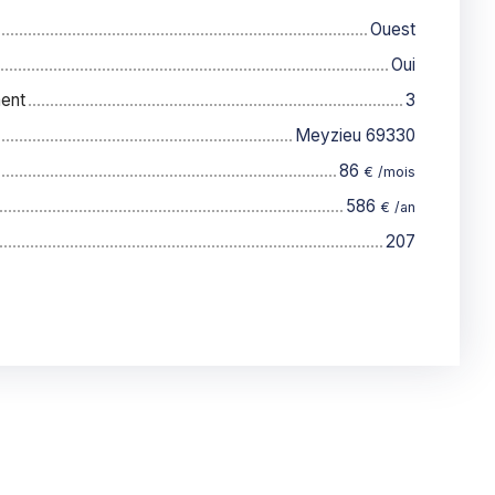
Ouest
Oui
ent
3
Meyzieu 69330
86
€ /mois
586
€ /an
207