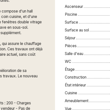
dités.
Ascenseur
se compose d'un hall
Piscine
coin cuisine, et d'une
 fenêtres double vitrage
Surface
cave en sous-sol.
Surface au sol
n supplément.
Séjour
é, qui assure le chauffage
Pièces
ion. Ces travaux ont déjà
Salle d'eau
aire actuel, sans coût
WC
Étage
élioration de sa
es travaux. Le nouveau
Construction
État intérieur
Cuisine
Ameublement
ots : 200 - Charges
e vendeur - Pas de
Vue