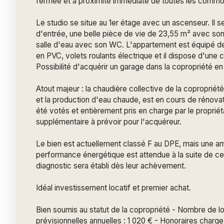
fermée et à proximité immédiate de toutes les commo
Le studio se situe au 1er étage avec un ascenseur. Il 
d'entrée, une belle pièce de vie de 23,55 m² avec son 
salle d'eau avec son WC. L'appartement est équipé de
en PVC, volets roulants électrique et il dispose d'une 
Possibilité d'acquérir un garage dans la copropriété e
Atout majeur : la chaudière collective de la copropriét
et la production d'eau chaude, est en cours de rénovat
été votés et entièrement pris en charge par le propriét
supplémentaire à prévoir pour l'acquéreur.
Le bien est actuellement classé F au DPE, mais une am
performance énergétique est attendue à la suite de c
diagnostic sera établi dès leur achèvement.
Idéal investissement locatif et premier achat.
Bien soumis au statut de la copropriété - Nombre de l
prévisionnelles annuelles : 1 020 € - Honoraires charg