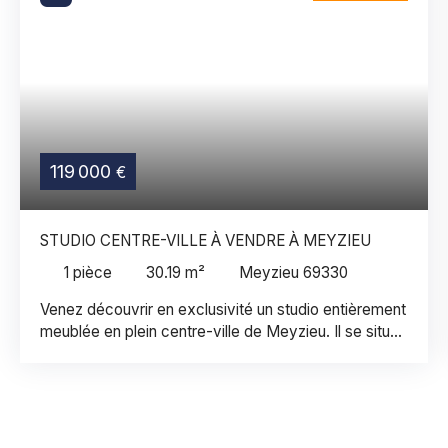
119 000
€
STUDIO CENTRE-VILLE À VENDRE À MEYZIEU
1
pièce
30.19
m²
Meyzieu 69330
Venez découvrir en exclusivité un studio entièrement
meublée en plein centre-ville de Meyzieu. Il se situe
dans la copropriété "Le Parc" bien tenue, sécurisée,
fermée et à proximité immédiate de toutes les
commodités. Le studio se situe au 1er étage avec un
ascenseur. Il se compose d'un hall d'entrée, une
belle pièce de vie de 23,55 m² avec son coin