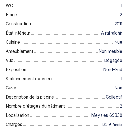
WC
1
Étage
2
Construction
2011
État intérieur
A rafraîchir
Cuisine
Nue
Ameublement
Non meublé
Vue
Dégagée
Exposition
Nord-Sud
Stationnement extérieur
1
Cave
Non
Description de la piscine
Collectif
Nombre d'étages du bâtiment
2
Localisation
Meyzieu 69330
Charges
125
€ /mois