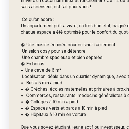
Envie d’un cocon lumineux et fonctionnel ? Ce T2 de 3
sans ascenseur, est fait pour vous !
Ce qu’on adore :
Un appartement prêt à vivre, en très bon état, baigné d
chaque espace a été optimisé pour le confort du quoti
� Une cuisine équipée pour cuisiner facilement
Un salon cosy pour se détendre
Une chambre spacieuse et bien séparée
� En bonus :
Une cave de 6 m²
Localisation idéale dans un quartier dynamique, avec t
Bus à 5 min à pied
� Crèches, écoles maternelles et primaires à proxi
Commerces, restaurants, médecins généralistes à 
� Collèges à 10 min à pied
� Espaces verts et parcs à 10 min à pied
� Hôpitaux à 10 min en voiture
Que vous soyez étudiant, jeune actif ou investisseur, 