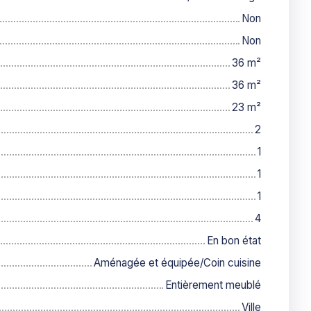
Non
Non
36
m²
36
m²
23
m²
2
1
1
1
4
En bon état
Aménagée et équipée/Coin cuisine
Entièrement meublé
Ville