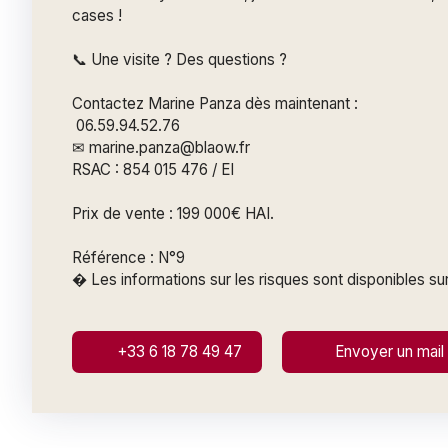
cases !
📞 Une visite ? Des questions ?
Contactez Marine Panza dès maintenant :
06.59.94.52.76
✉ marine.panza@blaow.fr
RSAC : 854 015 476 / EI
Prix de vente : 199 000€ HAI.
Référence : N°9
� Les informations sur les risques sont disponibles s
+33 6 18 78 49 47
Envoyer un mail