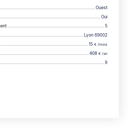
Ouest
Oui
ent
5
Lyon 69002
15
€ /mois
408
€ /an
9