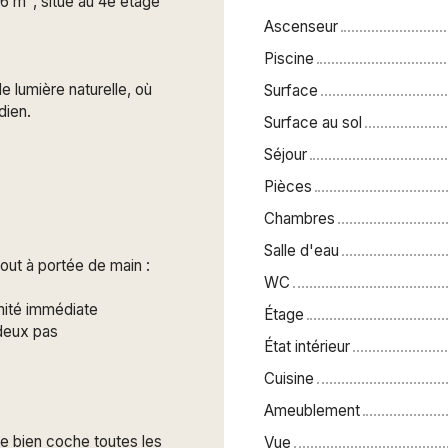
6 m², situé au 4e étage
Ascenseur
Piscine
e lumière naturelle, où
Surface
dien.
Surface au sol
Séjour
Pièces
Chambres
Salle d'eau
out à portée de main :
WC
mité immédiate
Étage
deux pas
État intérieur
Cuisine
Ameublement
ce bien coche toutes les
Vue