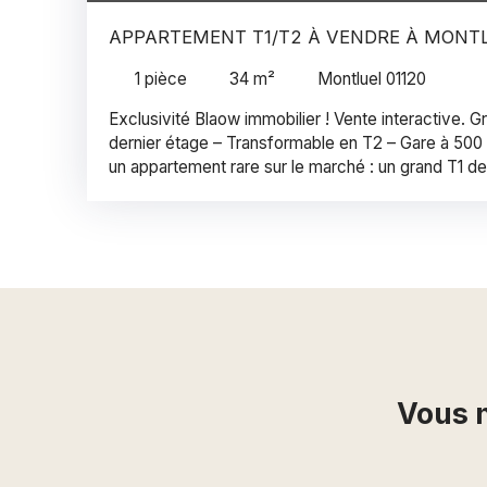
APPARTEMENT T1/T2 À VENDRE À MONT
1
pièce
34
m²
Montluel 01120
Exclusivité Blaow immobilier ! Vente interactive. G
dernier étage – Transformable en T2 – Gare à 500
un appartement rare sur le marché : un grand T1 de
étage d’une résidence récente (2010), calme et s
Un bien qui combine luminosité, vue dégagée et 
le tout à moins de 500 m de la gare, permettant de 
d’œil. Un espace évolutif et confortable La vaste 
lumière, offre un véritable potentiel : sa configura
transformation simple en T2, idéale pour gagner en
rentabilité locative. Vous y trouverez également u
une cuisine ouverte, ainsi que des prestations pra
double vitrage, volets roulants, radiateurs calopor
privilégié À deux pas des commerces du centre de
Vous n
d’un quotidien facilité, sans renoncer au calme de 
résidence, parfaitement entretenue, compte 147 lot
et aucune procédure en cours. Les charges restent