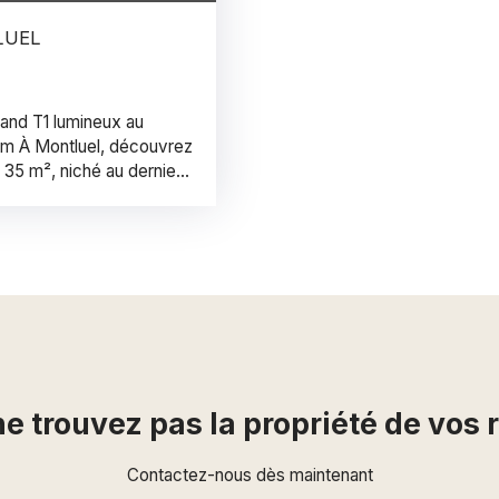
LUEL
rand T1 lumineux au
 m À Montluel, découvrez
 35 m², niché au dernier
écurisée, avec ascenseur.
emplacement stratégique,
rejoindre Lyon en un clin
pièce de vie, baignée de
tion permet une
 confort ou booster la
ne salle d’eau avec WC,
tiques : fenêtres PVC
teurs. Un cadre de vie
 Montluel, vous profitez
e trouvez pas la propriété de vos 
la copropriété. La
s (dont 61 d’habitation)
Contactez-nous dès maintenant
 maîtrisées : 730 € par