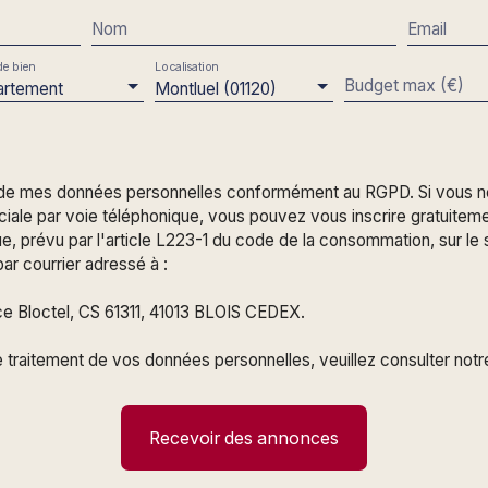
rivative en sous‑sol
Nom
Email
teur. Idéal premier achat
ier logement ou un
e bien
Localisation
Budget max (€)
présente une opportunité
artement
Montluel (01120)
e. Pour plus
t ce bien, consultez le
 toute demande
tez Sébastien Couvelaire,
 de mes données personnelles conformément au RGPD. Si vous ne 
l immatriculé au RSAC de
le par voie téléphonique, vous pouvez vous inscrire gratuitement
37 APPEL D’OFFRES A
 prévu par l'article L223-1 du code de la consommation, sur le s
en ligne sur la
ar courrier adressé à :
(Europe/Paris). Le prix
rix de première
ce Bloctel, CS 61311, 41013 BLOIS CEDEX.
clus, charge vendeur, et
ons par paliers
le traitement de vos données personnelles, veuillez consulter not
clôture de l’appel
ation à l’appel d’offres
ositions seront
Recevoir des annonces
sélection de celle à
 proposition en ligne