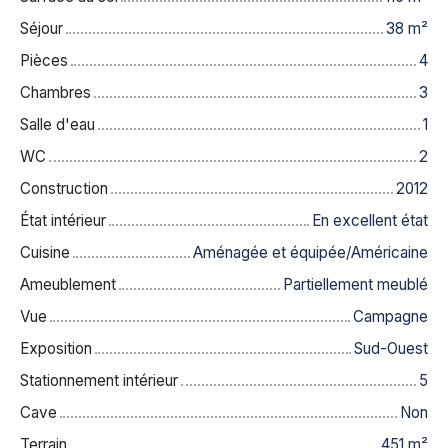
Séjour
38
m²
Pièces
4
Chambres
3
Salle d'eau
1
WC
2
Construction
2012
État intérieur
En excellent état
Cuisine
Aménagée et équipée/Américaine
Ameublement
Partiellement meublé
Vue
Campagne
Exposition
Sud-Ouest
Stationnement intérieur
5
Cave
Non
Terrain
451
m²