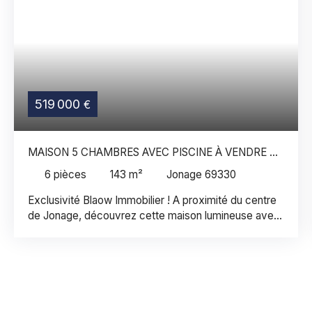
519 000
€
MAISON 5 CHAMBRES AVEC PISCINE À VENDRE À
JONAGE
6
pièces
143
m²
Jonage 69330
Exclusivité Blaow Immobilier ! A proximité du centre
de Jonage, découvrez cette maison lumineuse avec
piscine et vue dégagée. Dès l'entrée, la maison
dévoile des volumes agréables et une organisation
pensée pour le quotidien. Le séjour de 32m², baigné
de lumière, s'ouvre naturellement sur l'extérieur. La
cuisine, indépendante et équipée, bénéficie d'un
accès direct à la terrasse, idéale pour partager des