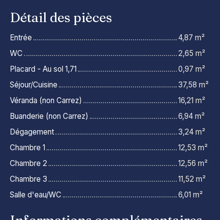
Détail des pièces
Entrée
4,87 m²
WC
2,65 m²
Placard - Au sol 1,71
0,97 m²
Séjour/Cuisine
37,58 m²
Véranda (non Carrez)
16,21 m²
Buanderie (non Carrez)
6,94 m²
Dégagement
3,24 m²
Chambre 1
12,53 m²
Chambre 2
12,56 m²
Chambre 3
11,52 m²
Salle d'eau/WC
6,01 m²