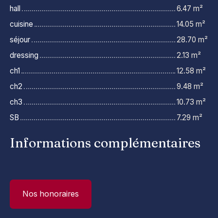
hall
6.47 m²
cuisine
14.05 m²
séjour
28.70 m²
dressing
2.13 m²
ch1
12.58 m²
ch2
9.48 m²
ch3
10.73 m²
SB
7.29 m²
Informations complémentaires
Nos honoraires