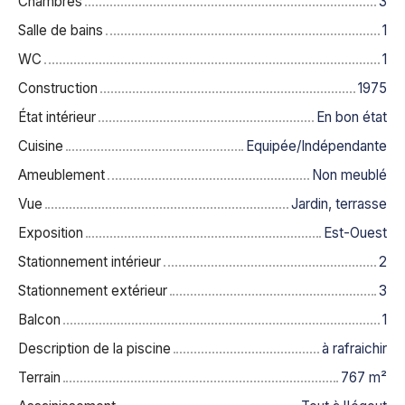
Chambres
3
Salle de bains
1
WC
1
Construction
1975
État intérieur
En bon état
Cuisine
Equipée/Indépendante
Ameublement
Non meublé
Vue
Jardin, terrasse
Exposition
Est-Ouest
Stationnement intérieur
2
Stationnement extérieur
3
Balcon
1
Description de la piscine
à rafraichir
Terrain
767
m²