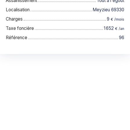
Assainissement
Tout à l'égout
Localisation
Meyzieu 69330
Charges
9
€ /mois
Taxe foncière
1 652
€ /an
Référence
96