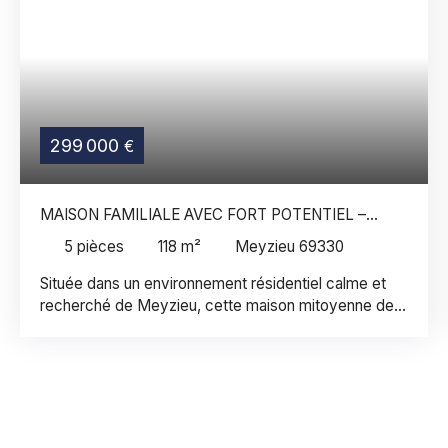
299 000
€
MAISON FAMILIALE AVEC FORT POTENTIEL –
117,66 M² – TERRAIN DE 458 M² – DPE D
5
pièces
118
m²
Meyzieu 69330
Située dans un environnement résidentiel calme et
recherché de Meyzieu, cette maison mitoyenne de
117,66 m² offre un cadre de vie agréable, à proximité
des écoles, commerces et transports. Son principal
atout réside dans les importants travaux de
rénovation énergétique réalisés par les propriétaires.
Isolation thermique par l'extérieur, remplacement des
fenêtres par des menuiseries PVC double vitrage,