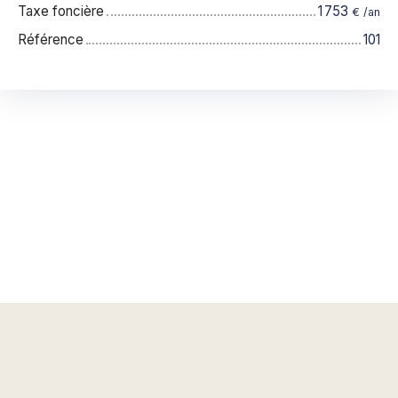
Taxe foncière
1 753
€ /an
Référence
101