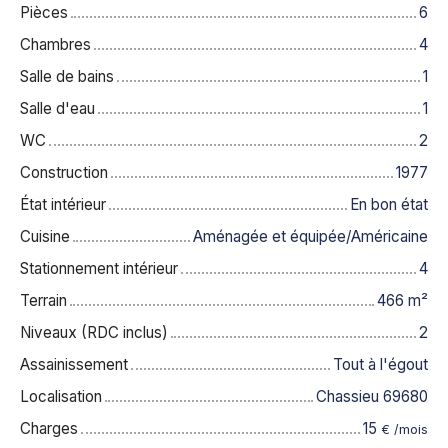
Pièces
6
Chambres
4
Salle de bains
1
Salle d'eau
1
WC
2
Construction
1977
État intérieur
En bon état
Cuisine
Aménagée et équipée/Américaine
Stationnement intérieur
4
Terrain
466
m²
Niveaux (RDC inclus)
2
Assainissement
Tout à l'égout
Localisation
Chassieu 69680
Charges
15
€ /mois