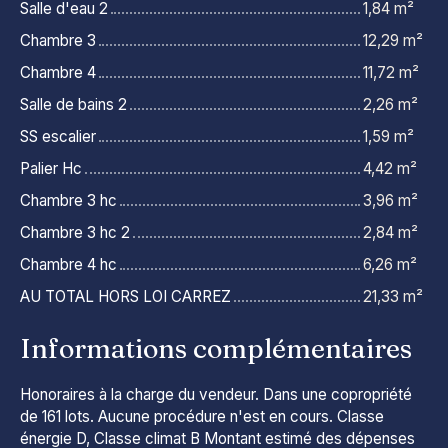
Salle d'eau 2
1,84 m²
Chambre 3
12,29 m²
Chambre 4
11,72 m²
Salle de bains 2
2,26 m²
SS escalier
1,59 m²
Palier Hc
4,42 m²
Chambre 3 hc
3,96 m²
Chambre 3 hc 2
2,84 m²
Chambre 4 hc
6,26 m²
AU TOTAL HORS LOI CARREZ
21,33 m²
Informations complémentaires
Honoraires à la charge du vendeur. Dans une copropriété
de 161 lots. Aucune procédure n'est en cours. Classe
énergie D, Classe climat B Montant estimé des dépenses