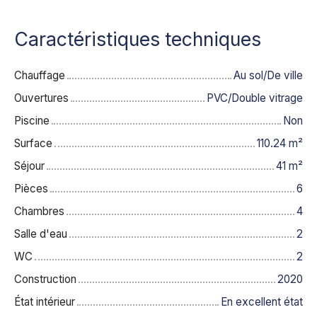
Caractéristiques techniques
Chauffage
Au sol/De ville
Ouvertures
PVC/Double vitrage
Piscine
Non
Surface
110.24
m²
Séjour
41
m²
Pièces
6
Chambres
4
Salle d'eau
2
WC
2
Construction
2020
État intérieur
En excellent état