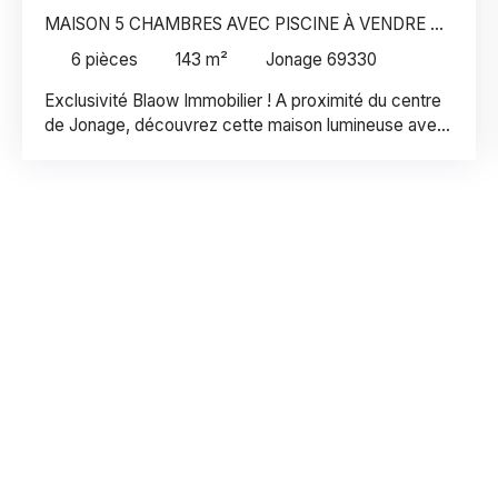
MAISON 5 CHAMBRES AVEC PISCINE À VENDRE À
JONAGE
6
pièces
143
m²
Jonage 69330
Exclusivité Blaow Immobilier ! A proximité du centre
de Jonage, découvrez cette maison lumineuse avec
piscine et vue dégagée. Dès l'entrée, la maison
dévoile des volumes agréables et une organisation
pensée pour le quotidien. Le séjour de 32m², baigné
de lumière, s'ouvre naturellement sur l'extérieur. La
cuisine, indépendante et équipée, bénéficie d'un
accès direct à la terrasse, idéale pour partager des
repas en famille ou entre amis aux beaux jours.
L'espace nuit offre cinq chambres, permettant à
chacun de trouver facilement sa place. Il comprend
notamment une suite parentale avec salle d'eau et
une chambre de 20m². Une salle de bain avec
baignoire et douche complète cet espace. A
l'extérieur, le jardin prolonge naturellement les
espaces de vie et est une véritable invitation à la
détente : piscine, espace de jeux, vue dégagée…