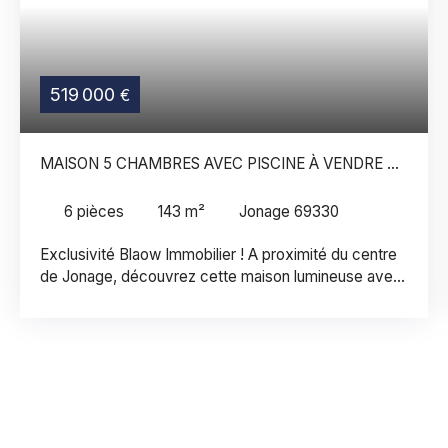
519 000
€
MAISON 5 CHAMBRES AVEC PISCINE À VENDRE À
JONAGE
6
pièces
143
m²
Jonage 69330
Exclusivité Blaow Immobilier ! A proximité du centre
de Jonage, découvrez cette maison lumineuse avec
piscine et vue dégagée. Dès l'entrée, la maison
dévoile des volumes agréables et une organisation
pensée pour le quotidien. Le séjour de 32m², baigné
de lumière, s'ouvre naturellement sur l'extérieur. La
cuisine, indépendante et équipée, bénéficie d'un
accès direct à la terrasse, idéale pour partager des
repas en famille ou entre amis aux beaux jours.