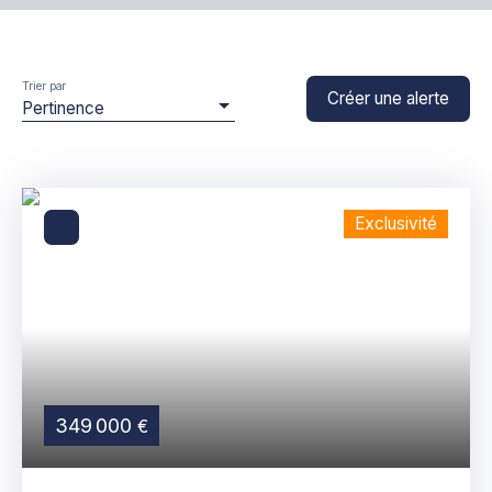
Type de bien
Maison
Trier par
Créer une alerte
Localisation
Pertinence
Jons (69330)
Budget max (€)
Exclusivité
Surface min (m²)
Rechercher
349 000
€