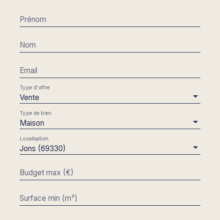
www. georisques. gouv. fr. Pour toute demande
d’information ou pour organiser une visite, contactez
Prénom
Sébastien Couvelaire, votre agent, au
06/79/32/76/87. Agent commercial immatriculé au
RSAC de Lyon sous le numéro 801 435 702.
Nom
Référence : 179
Email
Type d'offre
Vente
Type de bien
Maison
Localisation
Jons (69330)
Budget max (€)
Surface min (m²)