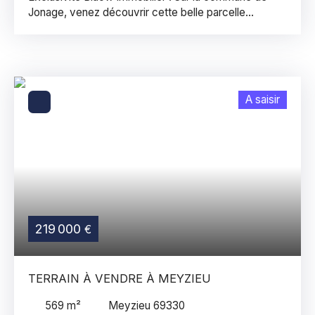
Jonage, venez découvrir cette belle parcelle
constructible de 651 m². Viabilisé en eau. CES : 40%
Terrain libre constructeur, néanmoins nous nous
tenons à votre disposition pour vous accompagner
sur un projet clef en main. Les informations sur les
risques auxquels ce bien est exposé sont
A saisir
disponibles sur le site Géorisques : georisques. gouv.
fr. Envie d'en savoir plus ? Prenez contact avec
Jérémy THIVAND 06/18/78/49/47 jeremy.
thivand@blaow. fr RSAC : 834 532 830 / EI ou prenez
contact avec Andréa ANGEÏ au 06/35/31/63/42
andrea. angei@blaow. fr EI / RSAC : 819 659 442
Référence : 229
219 000
€
TERRAIN À VENDRE À MEYZIEU
569
m²
Meyzieu 69330