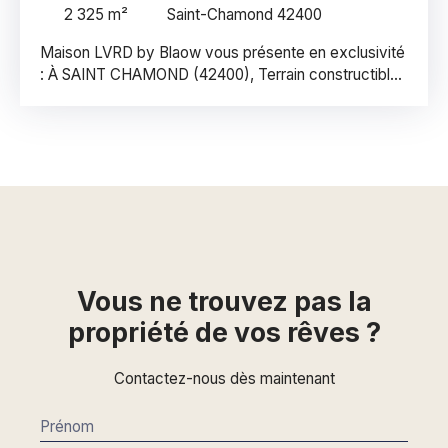
2 325
m²
Saint-Chamond 42400
charge du vendeur. Les informations sur les risques
auxquels ce bien est exposé sont disponibles sur le
Maison LVRD by Blaow vous présente en exclusivité
site Géorisques : georisques. gouv. fr. Référence :
: À SAINT CHAMOND (42400), Terrain constructible
57
dans une zone industrielle. Les autoroutes A47 et
A72 et les nationales N88 et N488 sont accessibles
à moins de 5 km. Honoraires à la charge du vendeur.
Les informations sur les risques auxquels ce bien est
exposé sont disponibles sur le site Géorisques :
www. georisques. gouv. fr. Vous voulez en savoir
plus ? Prenez contact avec Vincent Roure au
06/84/97/45/80 EI / RSAC : 441 431 756 Référence :
48
Vous ne trouvez pas la
propriété de vos rêves ?
Contactez-nous dès maintenant
Prénom