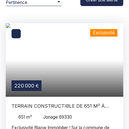
Pertinence
Localisation
Budget max (€)
Exclusivité
Surface min (m²)
Rechercher
220 000
€
TERRAIN CONSTRUCTIBLE DE 651 M² À
VENDRE À JONAGE
651
m²
Jonage 69330
Exclusivité Blaow Immobilier ! Sur la commune de